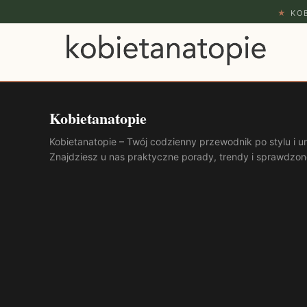
★
KOB
Kobietanatopie
Kobietanatopie – Twój codzienny przewodnik po stylu i ur
Znajdziesz u nas praktyczne porady, trendy i sprawdzon