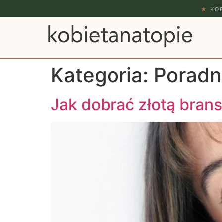
★
KOB
Kategoria:
Poradn
Jak dobrać złotą bran