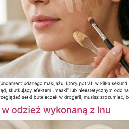
ndament udanego makijażu, który potrafi w kilka sekund o
d, skutkujący efektem „maski” lub nieestetycznym odcinan
zeglądać setki buteleczek w drogerii, musisz zrozumieć, ż
 w odzież wykonaną z lnu