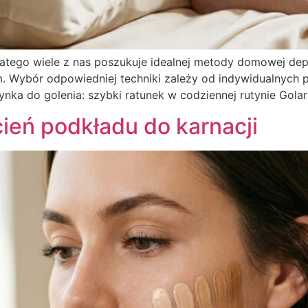
atego wiele z nas poszukuje idealnej metody domowej depil
 Wybór odpowiedniej techniki zależy od indywidualnych po
nka do golenia: szybki ratunek w codziennej rutynie Gola
ień podkładu do karnacji