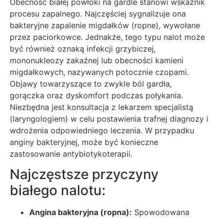
Obecność białej powłoki na gardle stanowi wskaźnik
procesu zapalnego. Najczęściej sygnalizuje ona
bakteryjne zapalenie migdałków (ropne), wywołane
przez paciorkowce. Jednakże, tego typu nalot może
być również oznaką infekcji grzybiczej,
mononukleozy zakaźnej lub obecności kamieni
migdałkowych, nazywanych potocznie czopami.
Objawy towarzyszące to zwykle ból gardła,
gorączka oraz dyskomfort podczas połykania.
Niezbędna jest konsultacja z lekarzem specjalistą
(laryngologiem) w celu postawienia trafnej diagnozy i
wdrożenia odpowiedniego leczenia. W przypadku
anginy bakteryjnej, może być konieczne
zastosowanie antybiotykoterapii.
Najczęstsze przyczyny
białego nalotu:
Angina bakteryjna (ropna):
Spowodowana