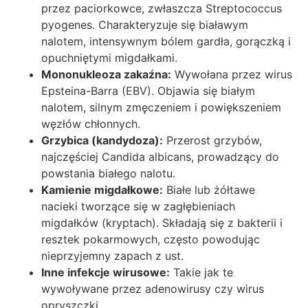
przez paciorkowce, zwłaszcza Streptococcus
pyogenes. Charakteryzuje się białawym
nalotem, intensywnym bólem gardła, gorączką i
opuchniętymi migdałkami.
Mononukleoza zakaźna:
Wywołana przez wirus
Epsteina-Barra (EBV). Objawia się białym
nalotem, silnym zmęczeniem i powiększeniem
węzłów chłonnych.
Grzybica (kandydoza):
Przerost grzybów,
najczęściej Candida albicans, prowadzący do
powstania białego nalotu.
Kamienie migdałkowe:
Białe lub żółtawe
nacieki tworzące się w zagłębieniach
migdałków (kryptach). Składają się z bakterii i
resztek pokarmowych, często powodując
nieprzyjemny zapach z ust.
Inne infekcje wirusowe:
Takie jak te
wywoływane przez adenowirusy czy wirus
opryszczki.