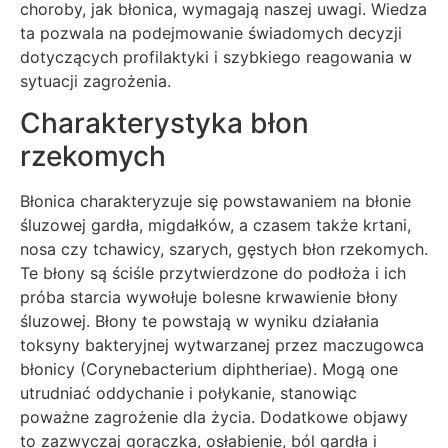
choroby, jak błonica, wymagają naszej uwagi. Wiedza
ta pozwala na podejmowanie świadomych decyzji
dotyczących profilaktyki i szybkiego reagowania w
sytuacji zagrożenia.
Charakterystyka błon
rzekomych
Błonica charakteryzuje się powstawaniem na błonie
śluzowej gardła, migdałków, a czasem także krtani,
nosa czy tchawicy, szarych, gęstych błon rzekomych.
Te błony są ściśle przytwierdzone do podłoża i ich
próba starcia wywołuje bolesne krwawienie błony
śluzowej. Błony te powstają w wyniku działania
toksyny bakteryjnej wytwarzanej przez maczugowca
błonicy (Corynebacterium diphtheriae). Mogą one
utrudniać oddychanie i połykanie, stanowiąc
poważne zagrożenie dla życia. Dodatkowe objawy
to zazwyczaj gorączka, osłabienie, ból gardła i