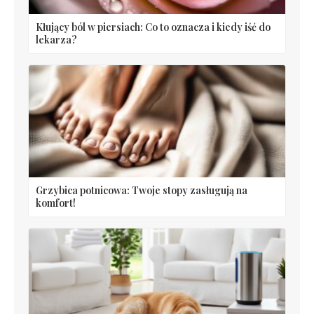
Kłujący ból w piersiach: Co to oznacza i kiedy iść do
lekarza?
Grzybica potnicowa: Twoje stopy zasługują na
komfort!