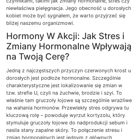
czynnikami, takimi jak zmiany hormonalne, stres czy
niewłaściwa pielęgnacja. Jego obecność u dorosłych
kobiet może być sygnałem, że warto przyjrzeć się
bliżej naszemu organizmowi.
Hormony W Akcji: Jak Stres i
Zmiany Hormonalne Wpływają
na Twoją Cerę?
Jedną z najczęstszych przyczyn czerwonych krost u
dorosłych jest podłoże hormonalne. Szczególnie
charakterystyczne jest lokalizowanie się zmian w
tzw. strefie U, czyli na żuchwie, brodzie i szyi. To
właśnie tam gruczoły łojowe są szczególnie wrażliwe
na wahania hormonów. Przewlekły stres odgrywa tu
kluczową rolę – powoduje wyrzut kortyzolu, który
stymuluje gruczoły łojowe do nadprodukcji sebum i
nasila stany zapalne skóry. To połączenie stresu i
zmian hormonalnych jest jednym z głównych