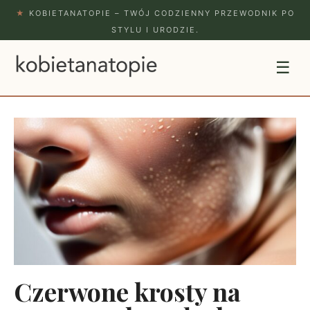
★
KOBIETANATOPIE – TWÓJ CODZIENNY PRZEWODNIK PO
STYLU I URODZIE.
☰
Czerwone krosty na