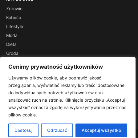
Zdrowie
Kobieta
Lifestyle
Moda
Dieta
Uroda
Poradniki
Cenimy prywatność użytkowników
Szafa
Używamy plików cookie, aby poprawić jakość
INFORMACJE
przeglądania, wyświetlać reklamy lub treści dostosowane
Kontakt
do indywidualnych potrzeb użytkowników oraz
Mapa witryny
analizować ruch na stronie. Kliknięcie przycisku „Akceptuj
Polityka prywatności
wszystkie” oznacza zgodę na wykorzystywanie przez nas
plików cookie.
RSS
Dostosuj
Odrzucać
Akceptuj wszystko
© 2026 Kobietanatopie. Wszelkie prawa zastrzeżone.