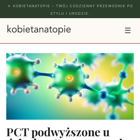
★
KOBIETANATOPIE – TWÓJ CODZIENNY PRZEWODNIK PO
STYLU I URODZIE.
☰
PCT podwyższone u