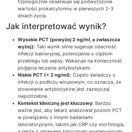
fizjologicznie obserwuje się podwyższone
wartości prokalcytoniny w pierwszych 2-3
dniach życia.
Jak interpretować wynik?
Wysokie PCT (powyżej 2 ng/ml, a zwłaszcza
wyżej):
Taki wynik silnie sugeruje obecność
infekcji bakteryjnej, potencjalnie o ciężkim
przebiegu lub sepsy. Wskazuje na konieczność
podjęcia leczenia antybiotykami.
Niskie PCT (< 2 ng/ml):
Często świadczy o
infekcji o podłożu wirusowym, co oznacza, że
stosowanie antybiotyków jest zazwyczaj
niepotrzebne.
Kontekst kliniczny jest kluczowy:
Bardzo
ważne jest, aby lekarz analizował poziom PCT
w powiązaniu z innymi badaniami
laboratoryjnymi, takimi jak CRP czy morfologia,
a także z objawami klinicznymi występującymi