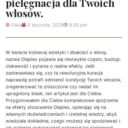
pielęgnacja dla Twoich
włosów.
Oska
8 stycznia, 2026
9:20 pm
W świecie kobiecej estetyki i dbałości o włosy,
nazwa Olaplex pojawia się niezwykle często, budząc
ciekawość i pytania o realne efekty. Jeśli
zastanawiasz się, czy ta rewolucyjna kuracja
naprawdę potrafi odmienić kondycję Twoich włosów,
zregenerować te zniszczone czy nadać im
upragniony blask, ten artykuł jest dla Ciebie.
Przygotowałem dla Ciebie kompleksowe spojrzenie
na efekty stosowania Olaplex, opierając się na
własnych doświadczeniach i rzetelnej wiedzy, abyś
wiedziała dokładnie, czego możesz się spodziewać i
jak najlepiej wykorzystać potencjał tej pielęgnacji.