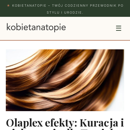
★
KOBIETANATOPIE – TWÓJ CODZIENNY PRZEWODNIK PO
STYLU I URODZIE.
☰
Olaplex efekty: Kuracja i