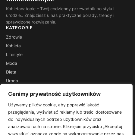
Kobietanatopie – Twój codzienny przewodnik po stylu i
urodzie.. Znajdziesz u nas praktyczne porady, trendy i
sprawdzone rozwiązania.
KATEGORIE
Zdrowie
Kobieta
Lifestyle
Moda
Dieta
Uroda
Poradniki
Cenimy prywatność użytkowników
Szafa
Używamy plików cookie, aby poprawić jakość
INFORMACJE
przeglądania, wyświetlać reklamy lub treści dostosowane
Kontakt
do indywidualnych potrzeb użytkowników oraz
Mapa witryny
analizować ruch na stronie. Kliknięcie przycisku „Akceptuj
Polityka prywatności
wszystkie” oznacza zgodę na wykorzystywanie przez nas