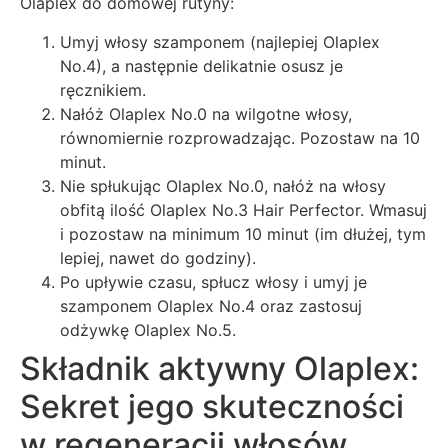
Olaplex do domowej rutyny:
Umyj włosy szamponem (najlepiej Olaplex
No.4), a następnie delikatnie osusz je
ręcznikiem.
Nałóż Olaplex No.0 na wilgotne włosy,
równomiernie rozprowadzając. Pozostaw na 10
minut.
Nie spłukując Olaplex No.0, nałóż na włosy
obfitą ilość Olaplex No.3 Hair Perfector. Wmasuj
i pozostaw na minimum 10 minut (im dłużej, tym
lepiej, nawet do godziny).
Po upływie czasu, spłucz włosy i umyj je
szamponem Olaplex No.4 oraz zastosuj
odżywkę Olaplex No.5.
Składnik aktywny Olaplex:
Sekret jego skuteczności
w regeneracji włosów