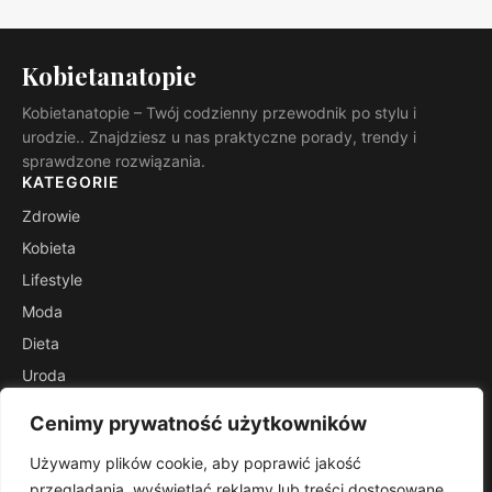
Kobietanatopie
Kobietanatopie – Twój codzienny przewodnik po stylu i
urodzie.. Znajdziesz u nas praktyczne porady, trendy i
sprawdzone rozwiązania.
KATEGORIE
Zdrowie
Kobieta
Lifestyle
Moda
Dieta
Uroda
Poradniki
Cenimy prywatność użytkowników
Szafa
Używamy plików cookie, aby poprawić jakość
INFORMACJE
przeglądania, wyświetlać reklamy lub treści dostosowane