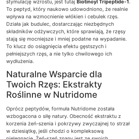
stymulację wzrostu, jest tutaj
Biotinoyl Tripeptide-1
.
To peptyd, który naukowo udowodniono, że realnie
wpływa na wzmocnienie włókien i cebulek rzęs.
Działa jak budulec, dostarczając niezbędnych
składników odżywczych, które sprawiają, że rzęsy
stają się mocniejsze i mniej podatne na wypadanie.
To klucz do osiągnięcia efektu gęstszych i
pełniejszych rzęs, a nie tylko chwilowego ich
wydłużenia.
Naturalne Wsparcie dla
Twoich Rzęs: Ekstrakty
Roślinne w Nutridome
Oprócz peptydów, formuła Nutridome została
wzbogacona o siłę natury. Obecność ekstraktu z
korzenia żeń-szenia i pokrzywy zwyczajnej to strzał
w dziesiątkę, jeśli chodzi o kompleksową
pielęgnację. Żeń-szeń znany jest ze swoich