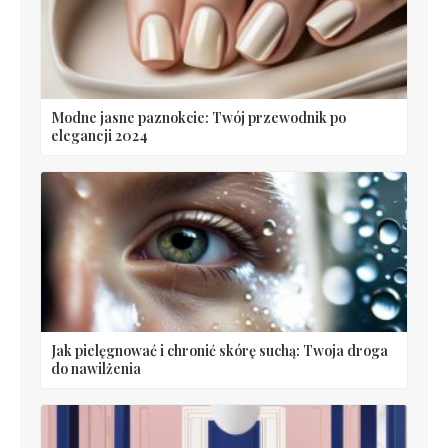
Modne jasne paznokcie: Twój przewodnik po
elegancji 2024
Jak pielęgnować i chronić skórę suchą: Twoja droga
do nawilżenia