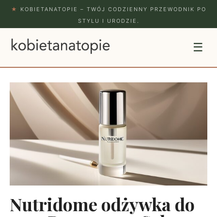
★
KOBIETANATOPIE – TWÓJ CODZIENNY PRZEWODNIK PO
STYLU I URODZIE.
☰
Nutridome odżywka do