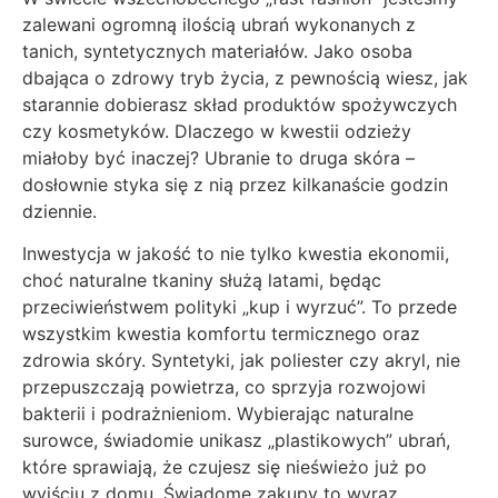
zalewani ogromną ilością ubrań wykonanych z
tanich, syntetycznych materiałów. Jako osoba
dbająca o zdrowy tryb życia, z pewnością wiesz, jak
starannie dobierasz skład produktów spożywczych
czy kosmetyków. Dlaczego w kwestii odzieży
miałoby być inaczej? Ubranie to druga skóra –
dosłownie styka się z nią przez kilkanaście godzin
dziennie.
Inwestycja w jakość to nie tylko kwestia ekonomii,
choć naturalne tkaniny służą latami, będąc
przeciwieństwem polityki „kup i wyrzuć”. To przede
wszystkim kwestia komfortu termicznego oraz
zdrowia skóry. Syntetyki, jak poliester czy akryl, nie
przepuszczają powietrza, co sprzyja rozwojowi
bakterii i podrażnieniom. Wybierając naturalne
surowce, świadomie unikasz „plastikowych” ubrań,
które sprawiają, że czujesz się nieświeżo już po
wyjściu z domu. Świadome zakupy to wyraz