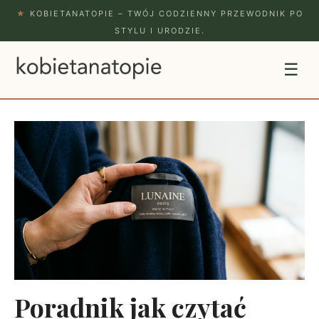
★
KOBIETANATOPIE – TWÓJ CODZIENNY PRZEWODNIK PO
STYLU I URODZIE.
☰
Poradnik jak czytać