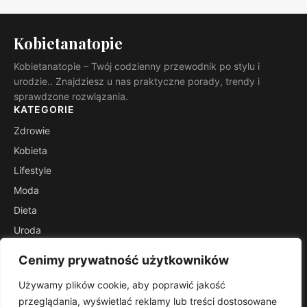
Kobietanatopie
Kobietanatopie – Twój codzienny przewodnik po stylu i
urodzie.. Znajdziesz u nas praktyczne porady, trendy i
sprawdzone rozwiązania.
KATEGORIE
Zdrowie
Kobieta
Lifestyle
Moda
Dieta
Uroda
Poradniki
Cenimy prywatność użytkowników
Szafa
Używamy plików cookie, aby poprawić jakość
INFORMACJE
przeglądania, wyświetlać reklamy lub treści dostosowane