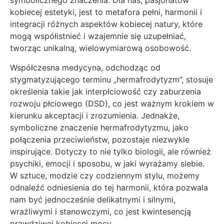
symbolicznego znaczenia. Dla nas, pasjonatów
kobiecej estetyki, jest to metafora pełni, harmonii i
integracji różnych aspektów kobiecej natury, które
mogą współistnieć i wzajemnie się uzupełniać,
tworząc unikalną, wielowymiarową osobowość.
Współczesna medycyna, odchodząc od
stygmatyzującego terminu „hermafrodytyzm”, stosuje
określenia takie jak interpłciowość czy zaburzenia
rozwoju płciowego (DSD), co jest ważnym krokiem w
kierunku akceptacji i zrozumienia. Jednakże,
symboliczne znaczenie hermafrodytyzmu, jako
połączenia przeciwieństw, pozostaje niezwykle
inspirujące. Dotyczy to nie tylko biologii, ale również
psychiki, emocji i sposobu, w jaki wyrażamy siebie.
W sztuce, modzie czy codziennym stylu, możemy
odnaleźć odniesienia do tej harmonii, która pozwala
nam być jednocześnie delikatnymi i silnymi,
wrażliwymi i stanowczymi, co jest kwintesencją
prawdziwej kobiecej mocy.