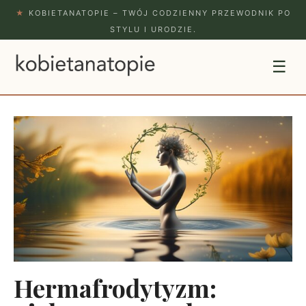
★
KOBIETANATOPIE – TWÓJ CODZIENNY PRZEWODNIK PO
STYLU I URODZIE.
☰
Hermafrodytyzm: