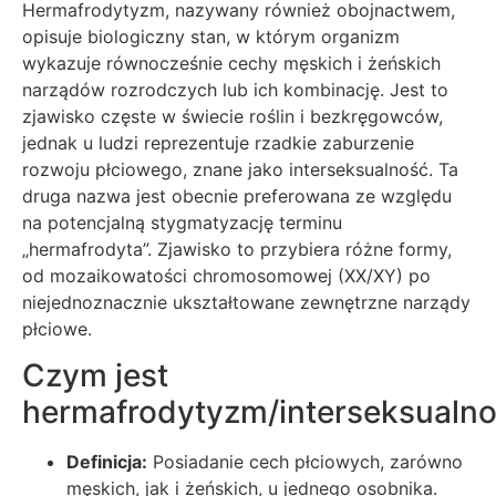
Hermafrodytyzm, nazywany również obojnactwem,
opisuje biologiczny stan, w którym organizm
wykazuje równocześnie cechy męskich i żeńskich
narządów rozrodczych lub ich kombinację. Jest to
zjawisko częste w świecie roślin i bezkręgowców,
jednak u ludzi reprezentuje rzadkie zaburzenie
rozwoju płciowego, znane jako interseksualność. Ta
druga nazwa jest obecnie preferowana ze względu
na potencjalną stygmatyzację terminu
„hermafrodyta”. Zjawisko to przybiera różne formy,
od mozaikowatości chromosomowej (XX/XY) po
niejednoznacznie ukształtowane zewnętrzne narządy
płciowe.
Czym jest
hermafrodytyzm/interseksualn
Definicja:
Posiadanie cech płciowych, zarówno
męskich, jak i żeńskich, u jednego osobnika.