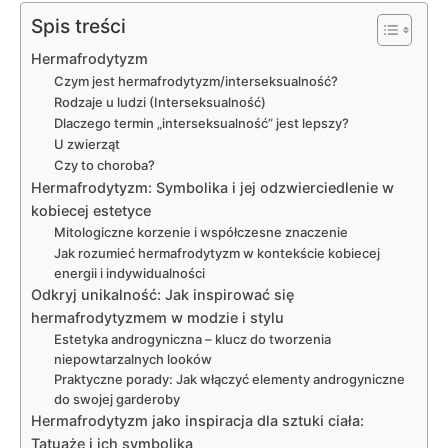
Spis treści
Hermafrodytyzm
Czym jest hermafrodytyzm/interseksualność?
Rodzaje u ludzi (Interseksualność)
Dlaczego termin „interseksualność” jest lepszy?
U zwierząt
Czy to choroba?
Hermafrodytyzm: Symbolika i jej odzwierciedlenie w
kobiecej estetyce
Mitologiczne korzenie i współczesne znaczenie
Jak rozumieć hermafrodytyzm w kontekście kobiecej
energii i indywidualności
Odkryj unikalność: Jak inspirować się
hermafrodytyzmem w modzie i stylu
Estetyka androgyniczna – klucz do tworzenia
niepowtarzalnych looków
Praktyczne porady: Jak włączyć elementy androgyniczne
do swojej garderoby
Hermafrodytyzm jako inspiracja dla sztuki ciała:
Tatuaże i ich symbolika