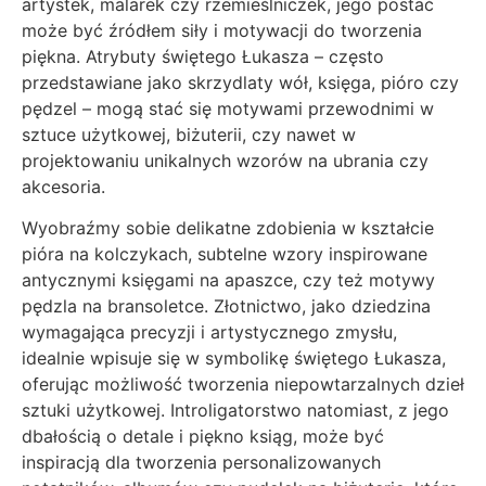
artystek, malarek czy rzemieślniczek, jego postać
może być źródłem siły i motywacji do tworzenia
piękna. Atrybuty świętego Łukasza – często
przedstawiane jako skrzydlaty wół, księga, pióro czy
pędzel – mogą stać się motywami przewodnimi w
sztuce użytkowej, biżuterii, czy nawet w
projektowaniu unikalnych wzorów na ubrania czy
akcesoria.
Wyobraźmy sobie delikatne zdobienia w kształcie
pióra na kolczykach, subtelne wzory inspirowane
antycznymi księgami na apaszce, czy też motywy
pędzla na bransoletce. Złotnictwo, jako dziedzina
wymagająca precyzji i artystycznego zmysłu,
idealnie wpisuje się w symbolikę świętego Łukasza,
oferując możliwość tworzenia niepowtarzalnych dzieł
sztuki użytkowej. Introligatorstwo natomiast, z jego
dbałością o detale i piękno ksiąg, może być
inspiracją dla tworzenia personalizowanych