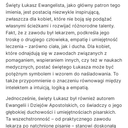
Święty Łukasz Ewangelista, jako główny patron tego
imienia, jest postacią niezwykle inspirującą,
zwłaszcza dla kobiet, które nie boją się podążać
własnymi ścieżkami i rozwijać różnorodne talenty.
Fakt, że z zawodu był lekarzem, podkreśla jego
troskę o drugiego człowieka, empatię i umiejętność
leczenia – zarówno ciała, jak i ducha. Dla kobiet,
które odnajdują się w zawodach związanych z
pomaganiem, wspieraniem innych, czy też w naukach
medycznych, postać świętego Łukasza może być
potężnym symbolem i wzorem do naśladowania. To
także przypomnienie o znaczeniu równowagi między
intelektem a intuicją, logiką a empatią.
Jednocześnie, święty Łukasz był również autorem
Ewangelii i Dziejów Apostolskich, co świadczy o jego
głębokiej duchowości i umiejętnościach pisarskich.
Ta wszechstronność – od praktycznego zawodu
lekarza po natchnione pisanie – stanowi doskonałą