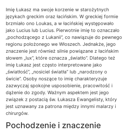
Imię Łukasz ma swoje korzenie w starożytnych
językach greckim oraz łacińskim. W greckiej formie
brzmiało ono Loukas, a w łacińskiej występowało
jako Lucius lub Lucius. Pierwotnie imię to oznaczało
„pochodzącego z Lukanii”, co nawiązuje do pewnego
regionu położonego we Włoszech. Jednakże, jego
znaczenie jest również silnie powiązane z łacińskim
słowem „lux”, które oznacza „światło”. Dlatego też
imię Łukasz jest często interpretowane jako
„światłość”, „nosiciel światła” lub „narodzony o
świcie”. Osoby noszące to imię charakteryzuje
zazwyczaj spokojne usposobienie, pracowitość i
dążenie do zgody. Ważnym aspektem jest jego
związek z postacią św. Łukasza Ewangelisty, który
jest uznawany za patrona między innymi malarzy i
chirurgów.
Pochodzenie i znaczenie