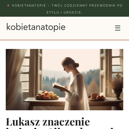
★
KOBIETANATOPIE – TWÓJ CODZIENNY PRZEWODNIK PO
STYLU I URODZIE.
☰
Łukasz znaczenie