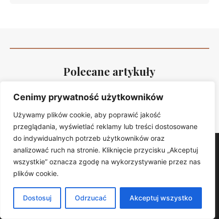
Polecane artykuły
Odkryj więcej inspiracji i praktycznych porad.
Cenimy prywatność użytkowników
PRZEGLĄDAJ ARTYKUŁY
Używamy plików cookie, aby poprawić jakość
przeglądania, wyświetlać reklamy lub treści dostosowane
do indywidualnych potrzeb użytkowników oraz
analizować ruch na stronie. Kliknięcie przycisku „Akceptuj
Kobietanatopie
wszystkie” oznacza zgodę na wykorzystywanie przez nas
Kobietanatopie – Twój codzienny przewodnik po stylu i
plików cookie.
urodzie.. Znajdziesz u nas praktyczne porady, trendy i
sprawdzone rozwiązania.
Dostosuj
Odrzucać
Akceptuj wszystko
KATEGORIE
Zdrowie