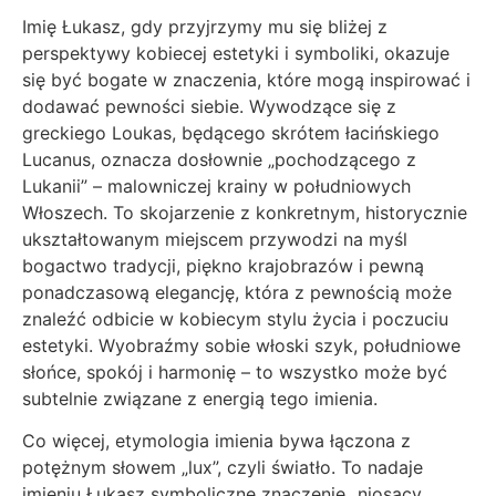
Imię Łukasz, gdy przyjrzymy mu się bliżej z
perspektywy kobiecej estetyki i symboliki, okazuje
się być bogate w znaczenia, które mogą inspirować i
dodawać pewności siebie. Wywodzące się z
greckiego Loukas, będącego skrótem łacińskiego
Lucanus, oznacza dosłownie „pochodzącego z
Lukanii” – malowniczej krainy w południowych
Włoszech. To skojarzenie z konkretnym, historycznie
ukształtowanym miejscem przywodzi na myśl
bogactwo tradycji, piękno krajobrazów i pewną
ponadczasową elegancję, która z pewnością może
znaleźć odbicie w kobiecym stylu życia i poczuciu
estetyki. Wyobraźmy sobie włoski szyk, południowe
słońce, spokój i harmonię – to wszystko może być
subtelnie związane z energią tego imienia.
Co więcej, etymologia imienia bywa łączona z
potężnym słowem „lux”, czyli światło. To nadaje
imieniu Łukasz symboliczne znaczenie „niosący