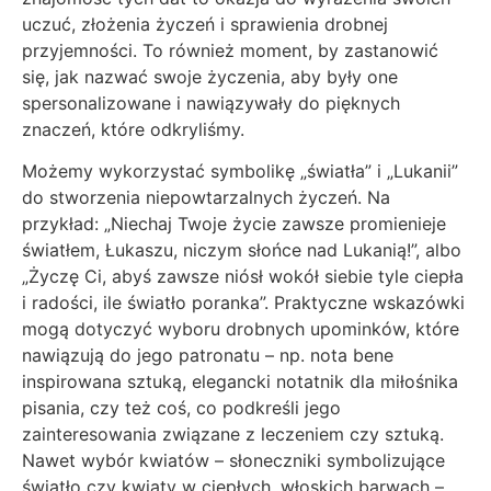
uczuć, złożenia życzeń i sprawienia drobnej
przyjemności. To również moment, by zastanowić
się, jak nazwać swoje życzenia, aby były one
spersonalizowane i nawiązywały do pięknych
znaczeń, które odkryliśmy.
Możemy wykorzystać symbolikę „światła” i „Lukanii”
do stworzenia niepowtarzalnych życzeń. Na
przykład: „Niechaj Twoje życie zawsze promienieje
światłem, Łukaszu, niczym słońce nad Lukanią!”, albo
„Życzę Ci, abyś zawsze niósł wokół siebie tyle ciepła
i radości, ile światło poranka”. Praktyczne wskazówki
mogą dotyczyć wyboru drobnych upominków, które
nawiązują do jego patronatu – np. nota bene
inspirowana sztuką, elegancki notatnik dla miłośnika
pisania, czy też coś, co podkreśli jego
zainteresowania związane z leczeniem czy sztuką.
Nawet wybór kwiatów – słoneczniki symbolizujące
światło czy kwiaty w ciepłych, włoskich barwach –