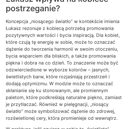
postrzeganie?
Koncepcja „niosącego światło” w kontekście imienia
Łukasz rezonuje z kobiecą potrzebą promowania
pozytywnych wartości i bycia inspiracją. Dla kobiet,
które czują tę energię w sobie, może to oznaczać
dążenie do tworzenia harmonii w swoim otoczeniu,
bycia wsparciem dla bliskich, a także promowania
piękna i dobra na co dzień. To znaczenie może być
odzwierciedlone w wyborze kolorów – jasnych,
świetlistych barw, które rozjaśniają przestrzeń i
dodają optymizmu. W modzie może to oznaczać
skłanianie się ku stonowanym, ale promiennym
paletom, które podkreślają naturalne piękno, zamiast
je przytłaczać. Również w pielęgnacji, „niosący
światło” może symbolizować dążenie do zdrowej,
rozświetlonej cery, która promienieje od wewnątrz.
W praktyce, jeśli czujesz w sobie tę „świetlistą”