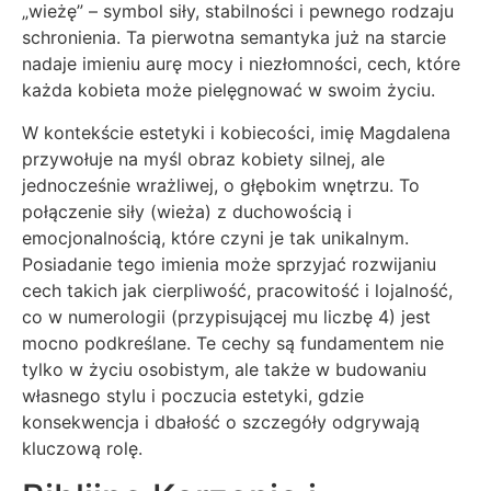
„wieżę” – symbol siły, stabilności i pewnego rodzaju
schronienia. Ta pierwotna semantyka już na starcie
nadaje imieniu aurę mocy i niezłomności, cech, które
każda kobieta może pielęgnować w swoim życiu.
W kontekście estetyki i kobiecości, imię Magdalena
przywołuje na myśl obraz kobiety silnej, ale
jednocześnie wrażliwej, o głębokim wnętrzu. To
połączenie siły (wieża) z duchowością i
emocjonalnością, które czyni je tak unikalnym.
Posiadanie tego imienia może sprzyjać rozwijaniu
cech takich jak cierpliwość, pracowitość i lojalność,
co w numerologii (przypisującej mu liczbę 4) jest
mocno podkreślane. Te cechy są fundamentem nie
tylko w życiu osobistym, ale także w budowaniu
własnego stylu i poczucia estetyki, gdzie
konsekwencja i dbałość o szczegóły odgrywają
kluczową rolę.